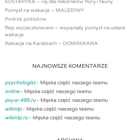
KOSTARYKA – raj dla miłośników flory i fauny
Pomysł na wakacje – MALEDIWY
Podróż poślubna
Rejs wycieczkowcem – wspaniały pomysł na udane
wakacje
Wakacje na Karaibach – DOMINIKANA
NAJNOWSZE KOMENTARZE
psychologist
-
Męska część naszego teamu
online
-
Męska część naszego teamu
psy.w-495.ru
-
Męska część naszego teamu
wikinlp
-
Męska część naszego teamu
wikinlp.ru
-
Męska część naszego teamu