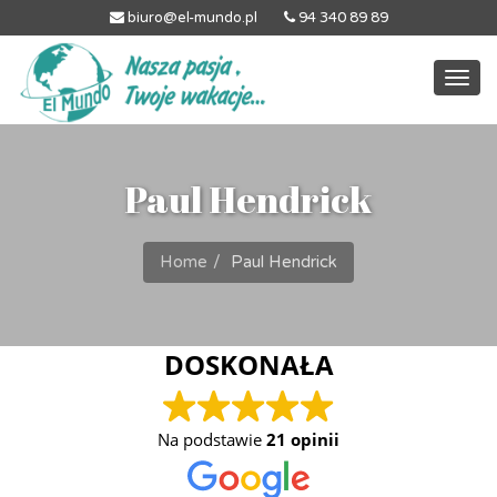
biuro@el-mundo.pl
94 340 89 89
Togg
navi
Paul Hendrick
Home
Paul Hendrick
DOSKONAŁA
Na podstawie
21 opinii