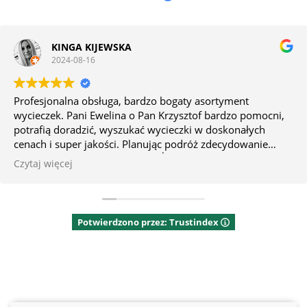
KINGA KIJEWSKA
2024-08-16
Profesjonalna obsługa, bardzo bogaty asortyment
wycieczek. Pani Ewelina o Pan Krzysztof bardzo pomocni,
potrafią doradzić, wyszukać wycieczki w doskonałych
cenach i super jakości. Planując podróż zdecydowanie
warto skorzystać z ich usług 🌞👌🌴
Czytaj więcej
Potwierdzono przez: Trustindex