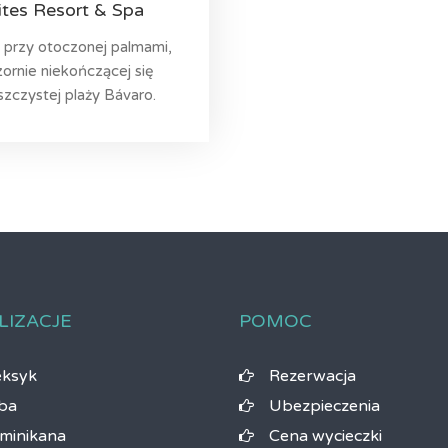
ites Resort & Spa
 przy otoczonej palmami,
ornie niekończącej się
szczystej plaży Bávaro.
LIZACJE
POMOC
ksyk
Rezerwacja
ba
Ubezpieczenia
minikana
Cena wycieczki