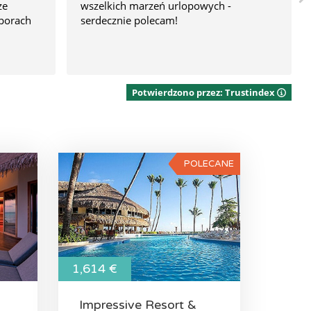
ze
wszelkich marzeń urlopowych -
porach
serdecznie polecam!
Potwierdzono przez: Trustindex
POLECANE
1,614 €
Impressive Resort &