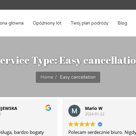
rona główna
Opóźniony lot
Twój plan podróży
Blog
ervice Type: Easy cancellati
Home
Easy cancellation
IJEWSKA
Mario W
6
2024-01-22
bsługa, bardzo bogaty
Polecam serdecznie biuro. Nigdy