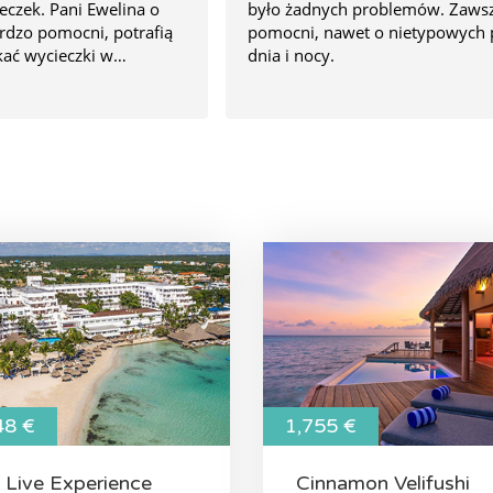
eczek. Pani Ewelina o
było żadnych problemów. Zaws
rdzo pomocni, potrafią
pomocni, nawet o nietypowych 
kać wycieczki w
dnia i nocy.
ch i super jakości.
 zdecydowanie warto
 usług 🌞👌🌴
48 €
1,755 €
 Live Experience
Cinnamon Velifushi