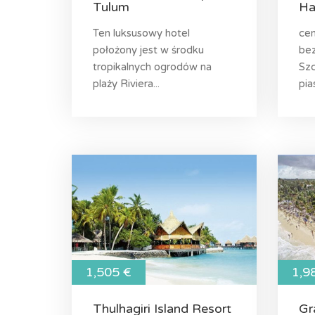
Tulum
Ha
Ten luksusowy hotel
cen
położony jest w środku
bez
tropikalnych ogrodów na
Szc
plaży Riviera...
pia
1,505 €
1,9
Thulhagiri Island Resort
Gr