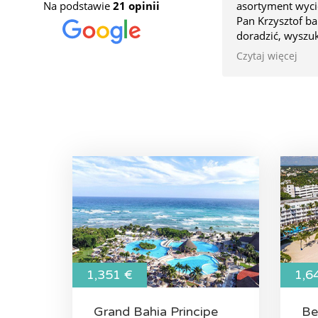
Na podstawie
21 opinii
asortyment wyci
Pan Krzysztof ba
doradzić, wyszu
doskonałych cena
Czytaj więcej
Planując podróż
skorzystać z ich
1,351 €
1,6
Grand Bahia Principe
Be