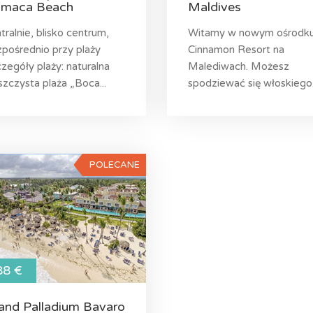
maca Beach
Maldives
tralnie, blisko centrum,
Witamy w nowym ośrodk
pośrednio przy plaży
Cinnamon Resort na
zegóły plaży: naturalna
Malediwach. Możesz
szczysta plaża „Boca...
spodziewać się włoskiego.
POLECANE
88 €
and Palladium Bavaro