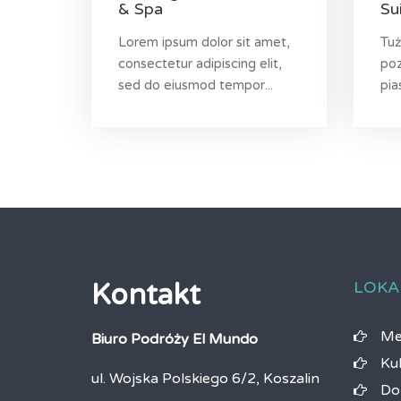
& Spa
Su
Lorem ipsum dolor sit amet,
Tuż
consectetur adipiscing elit,
poz
sed do eiusmod tempor...
pia
LOKA
Kontakt
Me
Biuro Podróży El Mundo
Ku
ul. Wojska Polskiego 6/2, Koszalin
Do