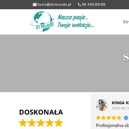
biuro@el-mundo.pl
94 340 89 89
St
S
KINGA K
2024-08-1
DOSKONAŁA
Profesjonalna o