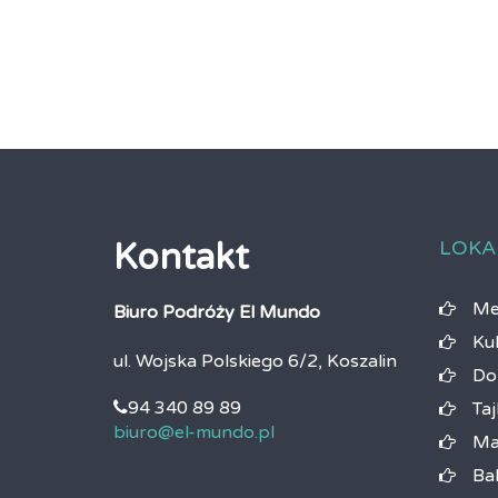
LOKA
Kontakt
Me
Biuro Podróży El Mundo
Ku
ul. Wojska Polskiego 6/2, Koszalin
Do
94 340 89 89
Taj
biuro@el-mundo.pl
Ma
Bal