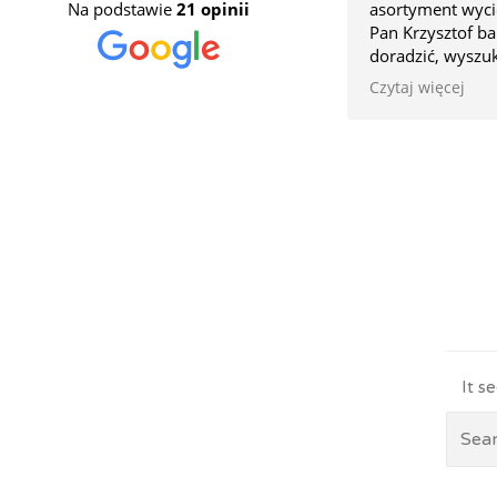
Na podstawie
21 opinii
asortyment wyci
Pan Krzysztof ba
doradzić, wyszu
doskonałych cena
Czytaj więcej
Planując podróż
skorzystać z ich
It s