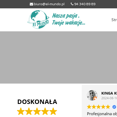
biuro@el-mundo.pl
94 340 89 89
St
KINGA K
2024-08-1
DOSKONAŁA
Profesjonalna o