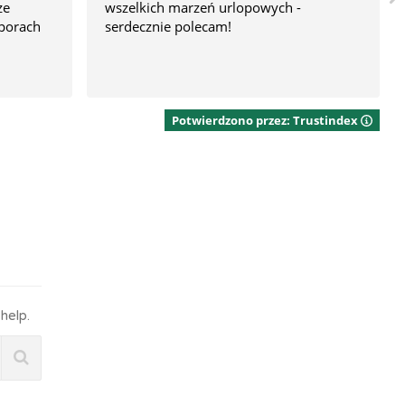
ze
wszelkich marzeń urlopowych -
porach
serdecznie polecam!
Potwierdzono przez: Trustindex
help.