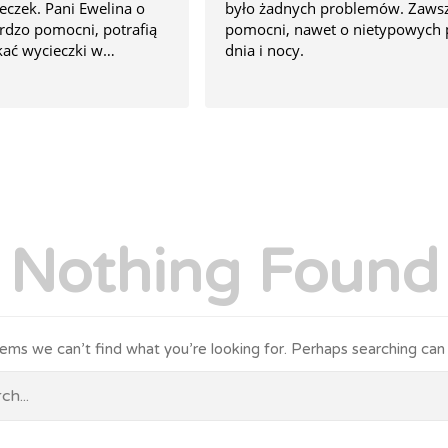
eczek. Pani Ewelina o
było żadnych problemów. Zaws
rdzo pomocni, potrafią
pomocni, nawet o nietypowych 
kać wycieczki w
dnia i nocy.
ch i super jakości.
 zdecydowanie warto
 usług 🌞👌🌴
Nothing Found
eems we can’t find what you’re looking for. Perhaps searching can 