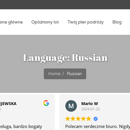
rona główna
Opóźniony lot
Twój plan podróży
Blog
Language: Russian
Home
Russian
IJEWSKA
Mario W
6
2024-01-22
bsługa, bardzo bogaty
Polecam serdecznie biuro. Nigdy